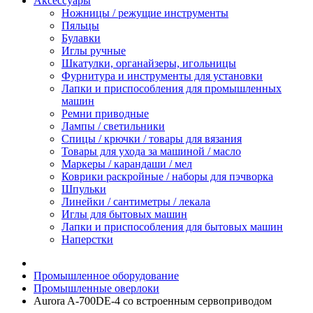
Аксессуары
Ножницы / режущие инструменты
Пяльцы
Булавки
Иглы ручные
Шкатулки, органайзеры, игольницы
Фурнитура и инструменты для установки
Лапки и приспособления для промышленных
машин
Ремни приводные
Лампы / светильники
Спицы / крючки / товары для вязания
Товары для ухода за машиной / масло
Маркеры / карандаши / мел
Коврики раскройные / наборы для пэчворка
Шпульки
Линейки / сантиметры / лекала
Иглы для бытовых машин
Лапки и приспособления для бытовых машин
Наперстки
Промышленное оборудование
Промышленные оверлоки
Aurora A-700DE-4 со встроенным сервоприводом