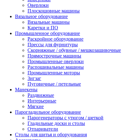
Оверлоки
Плоскошовные машины
Вязальное оборудование
Вязальные машины
Каретки и ПО
Промышленное оборудование
Раскройное оборудование
Прессы для фурнитуры
Скорняжные / обувные / мешкозашивочные
Прямострочные машины
Промышленные оверлоки
Распошивальные машины
Промышленные моторы
Зигзаг
Пуговичные / петельные
Манекены
Раздвижные
Интерьерные
Мягкие
Парогладильное оборудование
Парогенераторы с утюгом / щеткой
Гладильные доски и столы
Отпариватели
Столы для шитья и оборудования