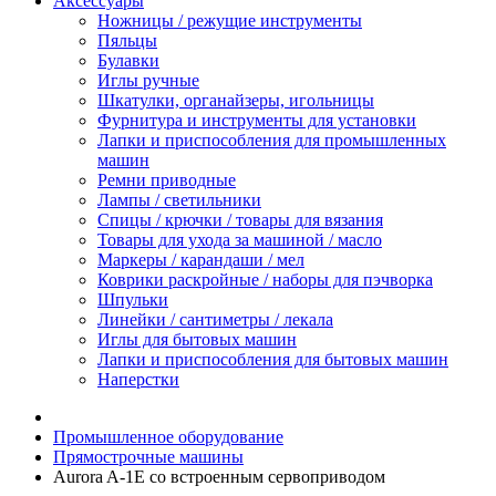
Аксессуары
Ножницы / режущие инструменты
Пяльцы
Булавки
Иглы ручные
Шкатулки, органайзеры, игольницы
Фурнитура и инструменты для установки
Лапки и приспособления для промышленных
машин
Ремни приводные
Лампы / светильники
Спицы / крючки / товары для вязания
Товары для ухода за машиной / масло
Маркеры / карандаши / мел
Коврики раскройные / наборы для пэчворка
Шпульки
Линейки / сантиметры / лекала
Иглы для бытовых машин
Лапки и приспособления для бытовых машин
Наперстки
Промышленное оборудование
Прямострочные машины
Aurora A-1E со встроенным сервоприводом