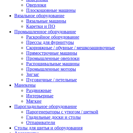
Оверлоки
Плоскошовные машины
Вязальное оборудование
Вязальные машины
Каретки и ПО
Промышленное оборудование
Раскройное оборудование
Прессы для фурнитуры
Скорняжные / обувные / мешкозашивочные
Прямострочные машины
Промышленные оверлоки
Распошивальные машины
Промышленные моторы
Зигзаг
Пуговичные / петельные
Манекены
Раздвижные
Интерьерные
Мягкие
Парогладильное оборудование
Парогенераторы с утюгом / щеткой
Гладильные доски и столы
Отпариватели
Столы для шитья и оборудования