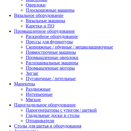
Оверлоки
Плоскошовные машины
Вязальное оборудование
Вязальные машины
Каретки и ПО
Промышленное оборудование
Раскройное оборудование
Прессы для фурнитуры
Скорняжные / обувные / мешкозашивочные
Прямострочные машины
Промышленные оверлоки
Распошивальные машины
Промышленные моторы
Зигзаг
Пуговичные / петельные
Манекены
Раздвижные
Интерьерные
Мягкие
Парогладильное оборудование
Парогенераторы с утюгом / щеткой
Гладильные доски и столы
Отпариватели
Столы для шитья и оборудования