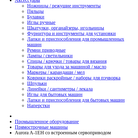
Аксессуары
Ножницы / режущие инструменты
Пяльцы
Булавки
Иглы ручные
Шкатулки, органайзеры, игольницы
Фурнитура и инструменты для установки
Лапки и приспособления для промышленных
машин
Ремни приводные
Лампы / светильники
Спицы / крючки / товары для вязания
Товары для ухода за машиной / масло
Маркеры / карандаши / мел
Коврики раскройные / наборы для пэчворка
Шпульки
Линейки / сантиметры / лекала
Иглы для бытовых машин
Лапки и приспособления для бытовых машин
Наперстки
Промышленное оборудование
Прямострочные машины
Aurora A-1EH со встроенным сервоприводом