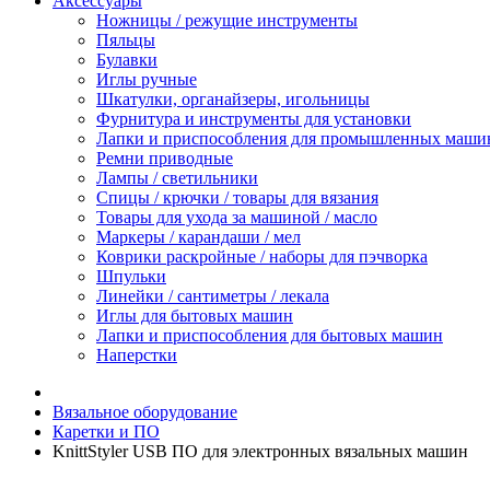
Аксессуары
Ножницы / режущие инструменты
Пяльцы
Булавки
Иглы ручные
Шкатулки, органайзеры, игольницы
Фурнитура и инструменты для установки
Лапки и приспособления для промышленных маши
Ремни приводные
Лампы / светильники
Спицы / крючки / товары для вязания
Товары для ухода за машиной / масло
Маркеры / карандаши / мел
Коврики раскройные / наборы для пэчворка
Шпульки
Линейки / сантиметры / лекала
Иглы для бытовых машин
Лапки и приспособления для бытовых машин
Наперстки
Вязальное оборудование
Каретки и ПО
KnittStyler USB ПО для электронных вязальных машин