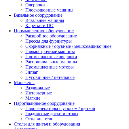
Оверлоки
Плоскошовные машины
Вязальное оборудование
Вязальные машины
Каретки и ПО
Промышленное оборудование
Раскройное оборудование
Прессы для фурнитуры
Скорняжные / обувные / мешкозашивочные
Прямострочные машины
Промышленные оверлоки
Распошивальные машины
Промышленные моторы
Зигзаг
Пуговичные / петельные
Манекены
Раздвижные
Интерьерные
Мягкие
Парогладильное оборудование
Парогенераторы с утюгом / щеткой
Гладильные доски и столы
Отпариватели
Столы для шитья и оборудования