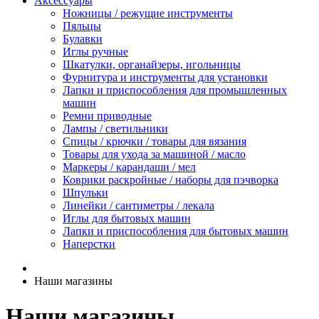
Аксессуары
Ножницы / режущие инструменты
Пяльцы
Булавки
Иглы ручные
Шкатулки, органайзеры, игольницы
Фурнитура и инструменты для установки
Лапки и приспособления для промышленных
машин
Ремни приводные
Лампы / светильники
Спицы / крючки / товары для вязания
Товары для ухода за машиной / масло
Маркеры / карандаши / мел
Коврики раскройные / наборы для пэчворка
Шпульки
Линейки / сантиметры / лекала
Иглы для бытовых машин
Лапки и приспособления для бытовых машин
Наперстки
Наши магазины
Наши магазины