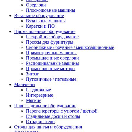
Оверлоки
Плоскошовные машины
Вязальное оборудование
Вязальные машины
Каретки и ПО
Промышленное оборудование
Раскройное оборудование
Прессы для фурнитуры
Скорняжные / обувные / мешкозашивочные
Прямострочные машины
Промышленные оверлоки
Распошивальные машины
Промышленные моторы
Зигзаг
Пуговичные / петельные
Манекены
Раздвижные
Интерьерные
Мягкие
Парогладильное оборудование
Парогенераторы с утюгом / щеткой
Гладильные доски и столы
Отпариватели
Столы для шитья и оборудования