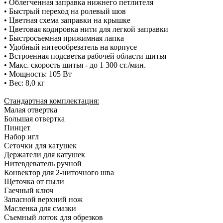
• Облегченная заправка нижнего петлителя
• Быстрый переход на ролевый шов
• Цветная схема заправки на крышке
• Цветовая кодировка нити для легкой заправки
• Быстросъемная прижимная лапка
• Удобный нитеообрезатель на корпусе
• Встроенная подсветка рабочей области шитья
• Макс. скорость шитья - до 1 300 ст./мин.
• Мощность: 105 Вт
• Вес: 8,0 кг
Стандартная комплектация:
Малая отвертка
Большая отвертка
Пинцет
Набор игл
Сеточки для катушек
Держатели для катушек
Нитевдеватель ручной
Конвектор для 2-ниточного шва
Щеточка от пыли
Гаечный ключ
Запасной верхний нож
Масленка для смазки
Съемный лоток для обрезков