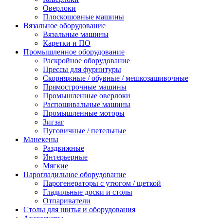
Оверлоки
Плоскошовные машины
Вязальное оборудование
Вязальные машины
Каретки и ПО
Промышленное оборудование
Раскройное оборудование
Прессы для фурнитуры
Скорняжные / обувные / мешкозашивочные
Прямострочные машины
Промышленные оверлоки
Распошивальные машины
Промышленные моторы
Зигзаг
Пуговичные / петельные
Манекены
Раздвижные
Интерьерные
Мягкие
Парогладильное оборудование
Парогенераторы с утюгом / щеткой
Гладильные доски и столы
Отпариватели
Столы для шитья и оборудования