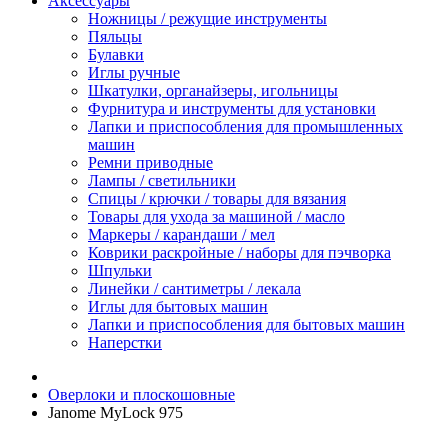
Аксессуары
Ножницы / режущие инструменты
Пяльцы
Булавки
Иглы ручные
Шкатулки, органайзеры, игольницы
Фурнитура и инструменты для установки
Лапки и приспособления для промышленных
машин
Ремни приводные
Лампы / светильники
Спицы / крючки / товары для вязания
Товары для ухода за машиной / масло
Маркеры / карандаши / мел
Коврики раскройные / наборы для пэчворка
Шпульки
Линейки / сантиметры / лекала
Иглы для бытовых машин
Лапки и приспособления для бытовых машин
Наперстки
Оверлоки и плоскошовные
Janome MyLock 975