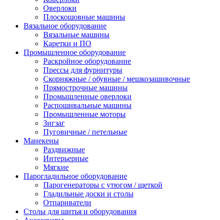
Оверлоки
Плоскошовные машины
Вязальное оборудование
Вязальные машины
Каретки и ПО
Промышленное оборудование
Раскройное оборудование
Прессы для фурнитуры
Скорняжные / обувные / мешкозашивочные
Прямострочные машины
Промышленные оверлоки
Распошивальные машины
Промышленные моторы
Зигзаг
Пуговичные / петельные
Манекены
Раздвижные
Интерьерные
Мягкие
Парогладильное оборудование
Парогенераторы с утюгом / щеткой
Гладильные доски и столы
Отпариватели
Столы для шитья и оборудования