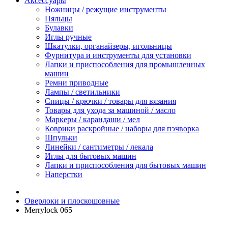
Аксессуары
Ножницы / режущие инструменты
Пяльцы
Булавки
Иглы ручные
Шкатулки, органайзеры, игольницы
Фурнитура и инструменты для установки
Лапки и приспособления для промышленных
машин
Ремни приводные
Лампы / светильники
Спицы / крючки / товары для вязания
Товары для ухода за машиной / масло
Маркеры / карандаши / мел
Коврики раскройные / наборы для пэчворка
Шпульки
Линейки / сантиметры / лекала
Иглы для бытовых машин
Лапки и приспособления для бытовых машин
Наперстки
Оверлоки и плоскошовные
Merrylock 065