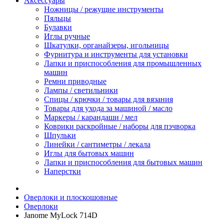
Аксессуары
Ножницы / режущие инструменты
Пяльцы
Булавки
Иглы ручные
Шкатулки, органайзеры, игольницы
Фурнитура и инструменты для установки
Лапки и приспособления для промышленных
машин
Ремни приводные
Лампы / светильники
Спицы / крючки / товары для вязания
Товары для ухода за машиной / масло
Маркеры / карандаши / мел
Коврики раскройные / наборы для пэчворка
Шпульки
Линейки / сантиметры / лекала
Иглы для бытовых машин
Лапки и приспособления для бытовых машин
Наперстки
Оверлоки и плоскошовные
Оверлоки
Janome MyLock 714D