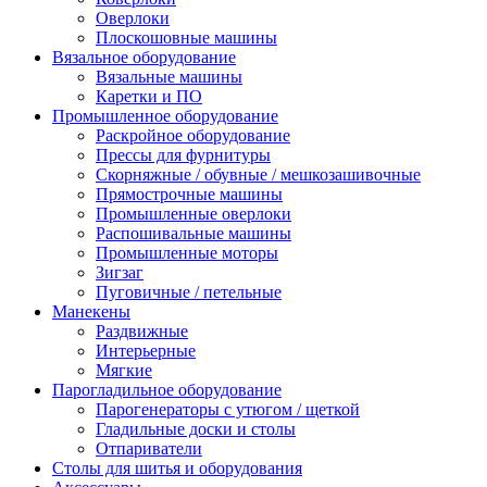
Оверлоки
Плоскошовные машины
Вязальное оборудование
Вязальные машины
Каретки и ПО
Промышленное оборудование
Раскройное оборудование
Прессы для фурнитуры
Скорняжные / обувные / мешкозашивочные
Прямострочные машины
Промышленные оверлоки
Распошивальные машины
Промышленные моторы
Зигзаг
Пуговичные / петельные
Манекены
Раздвижные
Интерьерные
Мягкие
Парогладильное оборудование
Парогенераторы с утюгом / щеткой
Гладильные доски и столы
Отпариватели
Столы для шитья и оборудования