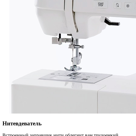
Нитевдеватель
Встроенный заправщик нити облегчит вам трудоемкий