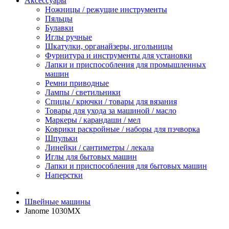
Аксессуары
Ножницы / режущие инструменты
Пяльцы
Булавки
Иглы ручные
Шкатулки, органайзеры, игольницы
Фурнитура и инструменты для установки
Лапки и приспособления для промышленных
машин
Ремни приводные
Лампы / светильники
Спицы / крючки / товары для вязания
Товары для ухода за машиной / масло
Маркеры / карандаши / мел
Коврики раскройные / наборы для пэчворка
Шпульки
Линейки / сантиметры / лекала
Иглы для бытовых машин
Лапки и приспособления для бытовых машин
Наперстки
Швейные машины
Janome 1030MX