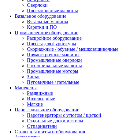
Оверлоки
Плоскошовные машины
Вязальное оборудование
Вязальные машины
Каретки и ПО
Промышленное оборудование
Раскройное оборудование
Прессы для фурнитуры
Скорняжные / обувные / мешкозашивочные
Прямострочные машины
Промышленные оверлоки
Распошивальные машины
Промышленные моторы
Зигзаг
Пуговичные / петельные
Манекены
Раздвижные
Интерьерные
Мягкие
Парогладильное оборудование
Парогенераторы с утюгом / щеткой
Гладильные доски и столы
Отпариватели
Столы для шитья и оборудования