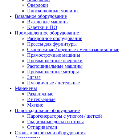
Оверлоки
Плоскошовные машины
Вязальное оборудование
Вязальные машины
Каретки и ПО
Промышленное оборудование
Раскройное оборудование
Прессы для фурнитуры
Скорняжные / обувные / мешкозашивочные
Прямострочные машины
Промышленные оверлоки
Распошивальные машины
Промышленные моторы
Зигзаг
Пуговичные / петельные
Манекены
Раздвижные
Интерьерные
Мягкие
Парогладильное оборудование
Парогенераторы с утюгом / щеткой
Гладильные доски и столы
Отпариватели
Столы для шитья и оборудования