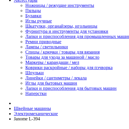
Аксессуары
Ножницы / режущие инструменты
Пяльцы
Булавки
Иглы ручные
Шкатулки, органайзеры, игольницы
Фурнитура и инструменты для установки
Лапки и приспособления для промышленных маши
Ремни приводные
Лампы / светильники
Спицы / крючки / товары для вязания
Товары для ухода за машиной / масло
Маркеры / карандаши / мел
Коврики раскройные / наборы для пэчворка
Шпульки
Линейки / сантиметры / лекала
Иглы для бытовых машин
Лапки и приспособления для бытовых машин
Наперстки
Швейные машины
Электромеханические
Janome L-394