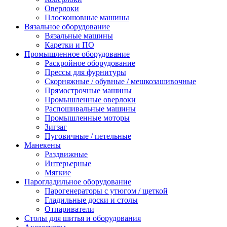
Оверлоки
Плоскошовные машины
Вязальное оборудование
Вязальные машины
Каретки и ПО
Промышленное оборудование
Раскройное оборудование
Прессы для фурнитуры
Скорняжные / обувные / мешкозашивочные
Прямострочные машины
Промышленные оверлоки
Распошивальные машины
Промышленные моторы
Зигзаг
Пуговичные / петельные
Манекены
Раздвижные
Интерьерные
Мягкие
Парогладильное оборудование
Парогенераторы с утюгом / щеткой
Гладильные доски и столы
Отпариватели
Столы для шитья и оборудования