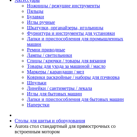
Аксессуары
Ножницы / режущие инструменты
Пяльцы
Булавки
Иглы ручные
Шкатулки, органайзеры, игольницы
Фурнитура и инструменты для установки
Лапки и приспособления для промышленных
машин
Ремни приводные
Лампы / светильники
Спицы / крючки / товары для вязания
Товары для ухода за машиной / масло
Маркеры / карандаши / мел
Коврики раскройные / наборы для пэчворка
Шпульки
Линейки / сантиметры / лекала
Иглы для бытовых машин
Лапки и приспособления для бытовых машин
Наперстки
Столы для шитья и оборудования
Aurora стол стандартный для прямострочных со
встроенным мотором