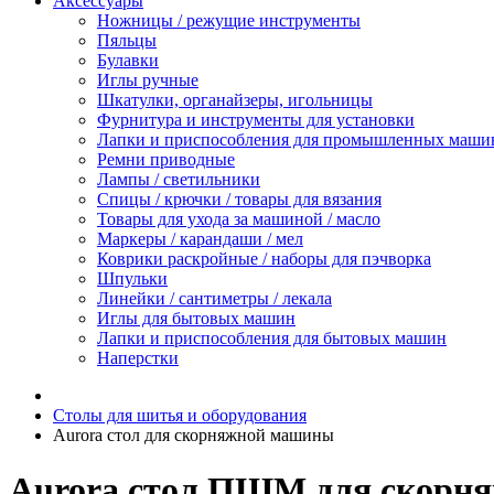
Аксессуары
Ножницы / режущие инструменты
Пяльцы
Булавки
Иглы ручные
Шкатулки, органайзеры, игольницы
Фурнитура и инструменты для установки
Лапки и приспособления для промышленных маши
Ремни приводные
Лампы / светильники
Спицы / крючки / товары для вязания
Товары для ухода за машиной / масло
Маркеры / карандаши / мел
Коврики раскройные / наборы для пэчворка
Шпульки
Линейки / сантиметры / лекала
Иглы для бытовых машин
Лапки и приспособления для бытовых машин
Наперстки
Столы для шитья и оборудования
Aurora стол для скорняжной машины
Aurora стол ПШМ для скорн