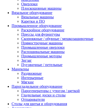
Оверлоки
Плоскошовные машины
Вязальное оборудование
Вязальные машины
Каретки и ПО
Промышленное оборудование
Раскройное оборудование
Прессы для фурнитуры
Скорняжные / обувные / мешкозашивочные
Прямострочные машины
Промышленные оверлоки
Распошивальные машины
Промышленные моторы
Зигзаг
Пуговичные / петельные
Манекены
Раздвижные
Интерьерные
Мягкие
Парогладильное оборудование
Парогенераторы с утюгом / щеткой
Гладильные доски и столы
Отпариватели
Столы для шитья и оборудования