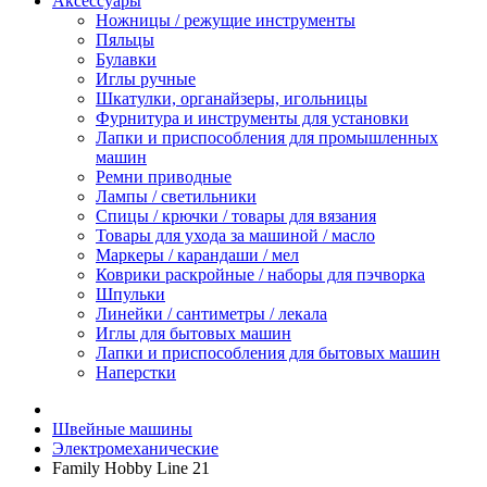
Аксессуары
Ножницы / режущие инструменты
Пяльцы
Булавки
Иглы ручные
Шкатулки, органайзеры, игольницы
Фурнитура и инструменты для установки
Лапки и приспособления для промышленных
машин
Ремни приводные
Лампы / светильники
Спицы / крючки / товары для вязания
Товары для ухода за машиной / масло
Маркеры / карандаши / мел
Коврики раскройные / наборы для пэчворка
Шпульки
Линейки / сантиметры / лекала
Иглы для бытовых машин
Лапки и приспособления для бытовых машин
Наперстки
Швейные машины
Электромеханические
Family Hobby Line 21