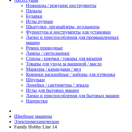
Аксессуары
Ножницы / режущие инструменты
Пяльцы
Булавки
Иглы ручные
Шкатулки, органайзеры, игольницы
Фурнитура и инструменты для установки
Лапки и приспособления для промышленных
машин
Ремни приводные
Лампы / светильники
Спицы / крючки / товары для вязания
Товары для ухода за машиной / масло
Маркеры / карандаши / мел
Коврики раскройные / наборы для пэчворка
Шпульки
Линейки / сантиметры / лекала
Иглы для бытовых машин
Лапки и приспособления для бытовых машин
Наперстки
Швейные машины
Электромеханические
Family Hobby Line 14