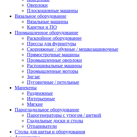
Оверлоки
Плоскошовные машины
Вязальное оборудование
Вязальные машины
Каретки и ПО
Промышленное оборудование
Раскройное оборудование
Прессы для фурнитуры
Скорняжные / обувные / мешкозашивочные
Прямострочные машины
Промышленные оверлоки
Распошивальные машины
Промышленные моторы
Зигзаг
Пуговичные / петельные
Манекены
Раздвижные
Интерьерные
Мягкие
Парогладильное оборудование
Парогенераторы с утюгом / щеткой
Гладильные доски и столы
Отпариватели
Столы для шитья и оборудования