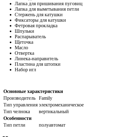
Лапка для пришивания пуговиц
Лапка для выметывания петли
Стержень для катушки
Фиксаторы для катушки
Фетровая прокладка
Шпульки
Распарыватель
Щеточка
Масло
Отвертка
Линека-направитель
Пластина для штопки
Набор игл
Основные характеристики
Производитель
Family
Тип управления
электромеханическое
Тип челнока
вертикальный
Особенности
Тип петли
полуавтомат