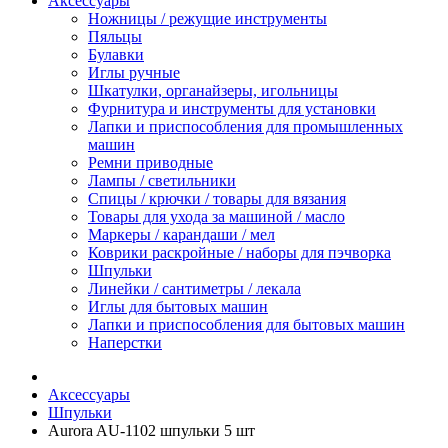
Аксессуары
Ножницы / режущие инструменты
Пяльцы
Булавки
Иглы ручные
Шкатулки, органайзеры, игольницы
Фурнитура и инструменты для установки
Лапки и приспособления для промышленных
машин
Ремни приводные
Лампы / светильники
Спицы / крючки / товары для вязания
Товары для ухода за машиной / масло
Маркеры / карандаши / мел
Коврики раскройные / наборы для пэчворка
Шпульки
Линейки / сантиметры / лекала
Иглы для бытовых машин
Лапки и приспособления для бытовых машин
Наперстки
Аксессуары
Шпульки
Aurora AU-1102 шпульки 5 шт