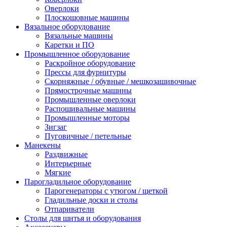
Оверлоки
Плоскошовные машины
Вязальное оборудование
Вязальные машины
Каретки и ПО
Промышленное оборудование
Раскройное оборудование
Прессы для фурнитуры
Скорняжные / обувные / мешкозашивочные
Прямострочные машины
Промышленные оверлоки
Распошивальные машины
Промышленные моторы
Зигзаг
Пуговичные / петельные
Манекены
Раздвижные
Интерьерные
Мягкие
Парогладильное оборудование
Парогенераторы с утюгом / щеткой
Гладильные доски и столы
Отпариватели
Столы для шитья и оборудования