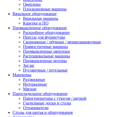
Оверлоки
Плоскошовные машины
Вязальное оборудование
Вязальные машины
Каретки и ПО
Промышленное оборудование
Раскройное оборудование
Прессы для фурнитуры
Скорняжные / обувные / мешкозашивочные
Прямострочные машины
Промышленные оверлоки
Распошивальные машины
Промышленные моторы
Зигзаг
Пуговичные / петельные
Манекены
Раздвижные
Интерьерные
Мягкие
Парогладильное оборудование
Парогенераторы с утюгом / щеткой
Гладильные доски и столы
Отпариватели
Столы для шитья и оборудования