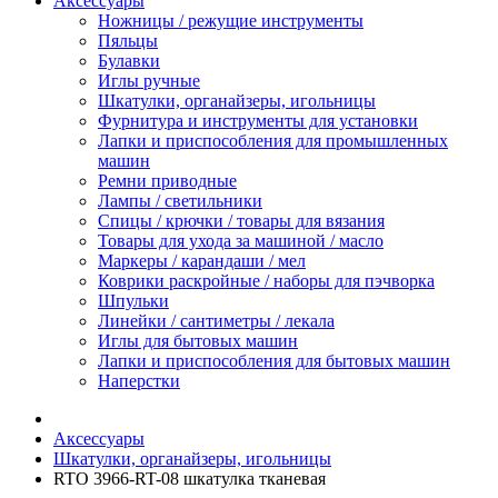
Аксессуары
Ножницы / режущие инструменты
Пяльцы
Булавки
Иглы ручные
Шкатулки, органайзеры, игольницы
Фурнитура и инструменты для установки
Лапки и приспособления для промышленных
машин
Ремни приводные
Лампы / светильники
Спицы / крючки / товары для вязания
Товары для ухода за машиной / масло
Маркеры / карандаши / мел
Коврики раскройные / наборы для пэчворка
Шпульки
Линейки / сантиметры / лекала
Иглы для бытовых машин
Лапки и приспособления для бытовых машин
Наперстки
Аксессуары
Шкатулки, органайзеры, игольницы
RTO 3966-RT-08 шкатулка тканевая