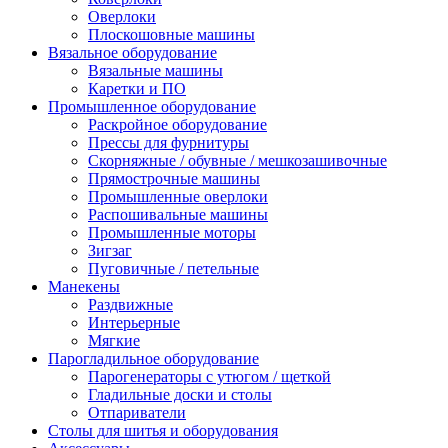
Оверлоки
Плоскошовные машины
Вязальное оборудование
Вязальные машины
Каретки и ПО
Промышленное оборудование
Раскройное оборудование
Прессы для фурнитуры
Скорняжные / обувные / мешкозашивочные
Прямострочные машины
Промышленные оверлоки
Распошивальные машины
Промышленные моторы
Зигзаг
Пуговичные / петельные
Манекены
Раздвижные
Интерьерные
Мягкие
Парогладильное оборудование
Парогенераторы с утюгом / щеткой
Гладильные доски и столы
Отпариватели
Столы для шитья и оборудования