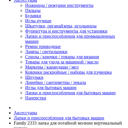
Аксессуары
Ножницы / режущие инструменты
Пяльцы
Булавки
Иглы ручные
Шкатулки, органайзеры, игольницы
Фурнитура и инструменты для установки
Лапки и приспособления для промышленных
машин
Ремни приводные
Лампы / светильники
Спицы / крючки / товары для вязания
Товары для ухода за машиной / масло
Маркеры / карандаши / мел
Коврики раскройные / наборы для пэчворка
Шпульки
Линейки / сантиметры / лекала
Иглы для бытовых машин
Лапки и приспособления для бытовых машин
Наперстки
Аксессуары
Лапки и приспособления для бытовых машин
Family 2333 лапка для потайной молнии вертикальный