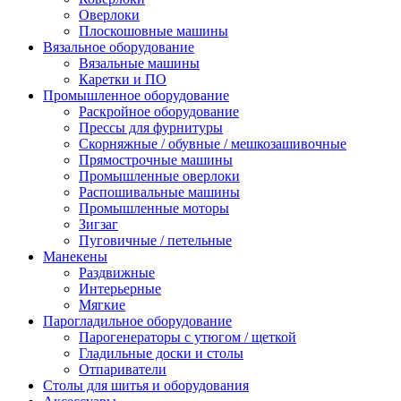
Оверлоки
Плоскошовные машины
Вязальное оборудование
Вязальные машины
Каретки и ПО
Промышленное оборудование
Раскройное оборудование
Прессы для фурнитуры
Скорняжные / обувные / мешкозашивочные
Прямострочные машины
Промышленные оверлоки
Распошивальные машины
Промышленные моторы
Зигзаг
Пуговичные / петельные
Манекены
Раздвижные
Интерьерные
Мягкие
Парогладильное оборудование
Парогенераторы с утюгом / щеткой
Гладильные доски и столы
Отпариватели
Столы для шитья и оборудования