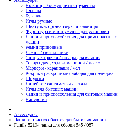
Аксессуары
Ножницы / режущие инструменты
Пяльцы
Булавки
Иглы ручные
Шкатулки, органайзеры, игольницы
Фурнитура и инструменты для установки
Лапки и приспособления для промышленных
машин
Ремни приводные
Лампы / светильники
Спицы / крючки / товары для вязания
Товары для ухода за машиной / масло
Маркеры / карандаши / мел
Коврики раскройные / наборы для пэчворка
Шпульки
Линейки / сантиметры / лекала
Иглы для бытовых машин
Лапки и приспособления для бытовых машин
Наперстки
Аксессуары
Лапки и приспособления для бытовых машин
Family 52194 лапка для сборки 545 / 087