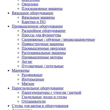
Оверлоки
Плоскошовные машины
Вязальное оборудование
Вязальные машины
Каретки и ПО
Промышленное оборудование
Раскройное оборудование
Прессы для фурнитуры
Скорняжные / обувные / мешкозашивочные
Прямострочные машины
Промышленные оверлоки
Распошивальные машины
Промышленные моторы
Зигзаг
Пуговичные / петельные
Манекены
Раздвижные
Интерьерные
Мягкие
Парогладильное оборудование
Парогенераторы с утюгом / щеткой
Гладильные доски и столы
Отпариватели
Столы для шитья и оборудования