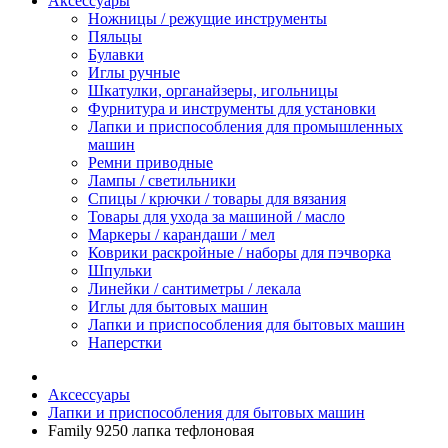
Аксессуары
Ножницы / режущие инструменты
Пяльцы
Булавки
Иглы ручные
Шкатулки, органайзеры, игольницы
Фурнитура и инструменты для установки
Лапки и приспособления для промышленных
машин
Ремни приводные
Лампы / светильники
Спицы / крючки / товары для вязания
Товары для ухода за машиной / масло
Маркеры / карандаши / мел
Коврики раскройные / наборы для пэчворка
Шпульки
Линейки / сантиметры / лекала
Иглы для бытовых машин
Лапки и приспособления для бытовых машин
Наперстки
Аксессуары
Лапки и приспособления для бытовых машин
Family 9250 лапка тефлоновая