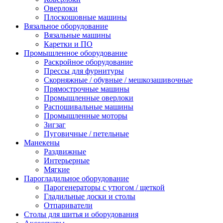
Оверлоки
Плоскошовные машины
Вязальное оборудование
Вязальные машины
Каретки и ПО
Промышленное оборудование
Раскройное оборудование
Прессы для фурнитуры
Скорняжные / обувные / мешкозашивочные
Прямострочные машины
Промышленные оверлоки
Распошивальные машины
Промышленные моторы
Зигзаг
Пуговичные / петельные
Манекены
Раздвижные
Интерьерные
Мягкие
Парогладильное оборудование
Парогенераторы с утюгом / щеткой
Гладильные доски и столы
Отпариватели
Столы для шитья и оборудования