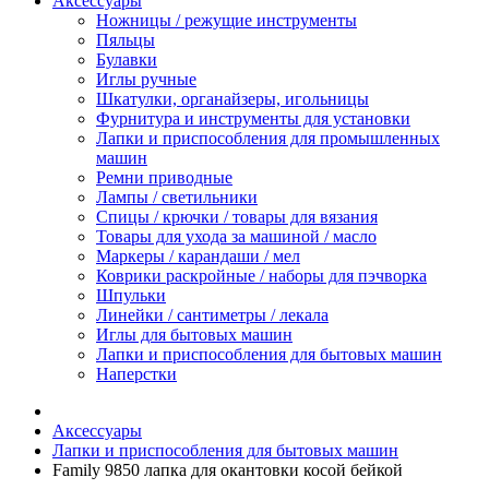
Аксессуары
Ножницы / режущие инструменты
Пяльцы
Булавки
Иглы ручные
Шкатулки, органайзеры, игольницы
Фурнитура и инструменты для установки
Лапки и приспособления для промышленных
машин
Ремни приводные
Лампы / светильники
Спицы / крючки / товары для вязания
Товары для ухода за машиной / масло
Маркеры / карандаши / мел
Коврики раскройные / наборы для пэчворка
Шпульки
Линейки / сантиметры / лекала
Иглы для бытовых машин
Лапки и приспособления для бытовых машин
Наперстки
Аксессуары
Лапки и приспособления для бытовых машин
Family 9850 лапка для окантовки косой бейкой