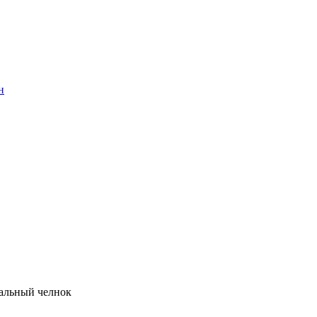
н
кальный челнок