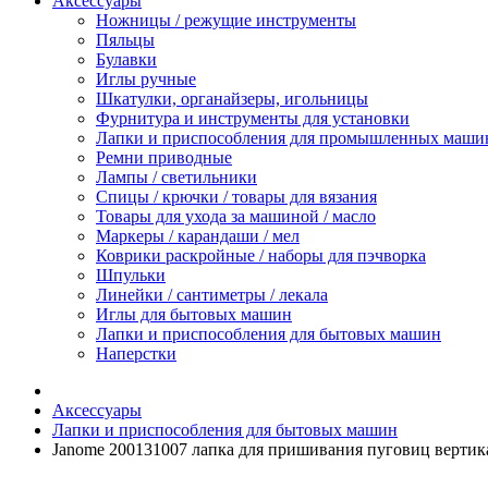
Аксессуары
Ножницы / режущие инструменты
Пяльцы
Булавки
Иглы ручные
Шкатулки, органайзеры, игольницы
Фурнитура и инструменты для установки
Лапки и приспособления для промышленных маши
Ремни приводные
Лампы / светильники
Спицы / крючки / товары для вязания
Товары для ухода за машиной / масло
Маркеры / карандаши / мел
Коврики раскройные / наборы для пэчворка
Шпульки
Линейки / сантиметры / лекала
Иглы для бытовых машин
Лапки и приспособления для бытовых машин
Наперстки
Аксессуары
Лапки и приспособления для бытовых машин
Janome 200131007 лапка для пришивания пуговиц верти