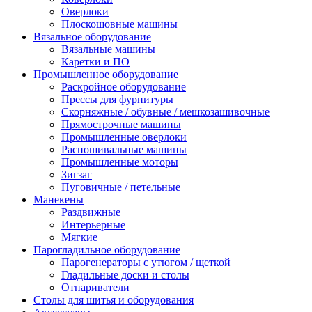
Оверлоки
Плоскошовные машины
Вязальное оборудование
Вязальные машины
Каретки и ПО
Промышленное оборудование
Раскройное оборудование
Прессы для фурнитуры
Скорняжные / обувные / мешкозашивочные
Прямострочные машины
Промышленные оверлоки
Распошивальные машины
Промышленные моторы
Зигзаг
Пуговичные / петельные
Манекены
Раздвижные
Интерьерные
Мягкие
Парогладильное оборудование
Парогенераторы с утюгом / щеткой
Гладильные доски и столы
Отпариватели
Столы для шитья и оборудования