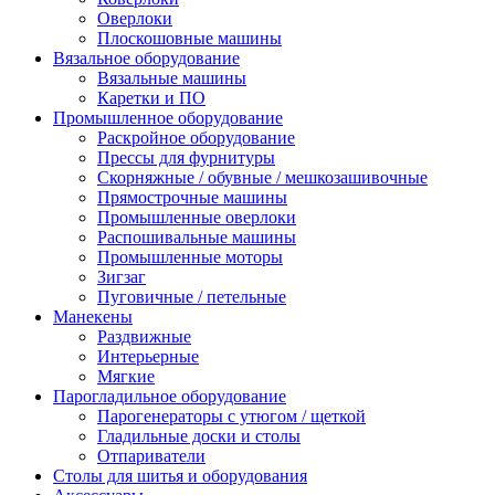
Оверлоки
Плоскошовные машины
Вязальное оборудование
Вязальные машины
Каретки и ПО
Промышленное оборудование
Раскройное оборудование
Прессы для фурнитуры
Скорняжные / обувные / мешкозашивочные
Прямострочные машины
Промышленные оверлоки
Распошивальные машины
Промышленные моторы
Зигзаг
Пуговичные / петельные
Манекены
Раздвижные
Интерьерные
Мягкие
Парогладильное оборудование
Парогенераторы с утюгом / щеткой
Гладильные доски и столы
Отпариватели
Столы для шитья и оборудования