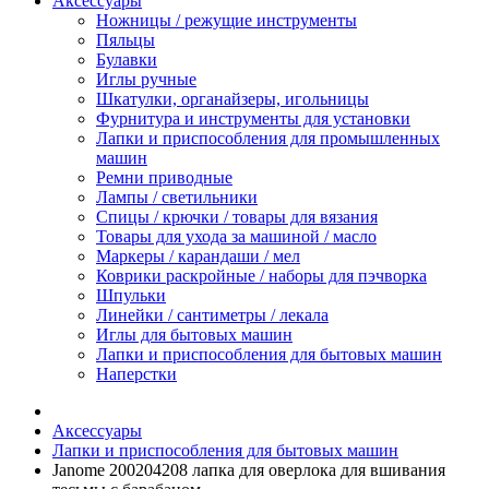
Аксессуары
Ножницы / режущие инструменты
Пяльцы
Булавки
Иглы ручные
Шкатулки, органайзеры, игольницы
Фурнитура и инструменты для установки
Лапки и приспособления для промышленных
машин
Ремни приводные
Лампы / светильники
Спицы / крючки / товары для вязания
Товары для ухода за машиной / масло
Маркеры / карандаши / мел
Коврики раскройные / наборы для пэчворка
Шпульки
Линейки / сантиметры / лекала
Иглы для бытовых машин
Лапки и приспособления для бытовых машин
Наперстки
Аксессуары
Лапки и приспособления для бытовых машин
Janome 200204208 лапка для оверлока для вшивания