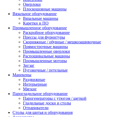
Оверлоки
Плоскошовные машины
Вязальное оборудование
Вязальные машины
Каретки и ПО
Промышленное оборудование
Раскройное оборудование
Прессы для фурнитуры
Скорняжные / обувные / мешкозашивочные
Прямострочные машины
Промышленные оверлоки
Распошивальные машины
Промышленные моторы
Зигзаг
Пуговичные / петельные
Манекены
Раздвижные
Интерьерные
Мягкие
Парогладильное оборудование
Парогенераторы с утюгом / щеткой
Гладильные доски и столы
Отпариватели
Столы для шитья и оборудования