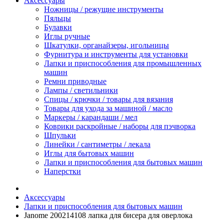
Аксессуары
Ножницы / режущие инструменты
Пяльцы
Булавки
Иглы ручные
Шкатулки, органайзеры, игольницы
Фурнитура и инструменты для установки
Лапки и приспособления для промышленных
машин
Ремни приводные
Лампы / светильники
Спицы / крючки / товары для вязания
Товары для ухода за машиной / масло
Маркеры / карандаши / мел
Коврики раскройные / наборы для пэчворка
Шпульки
Линейки / сантиметры / лекала
Иглы для бытовых машин
Лапки и приспособления для бытовых машин
Наперстки
Аксессуары
Лапки и приспособления для бытовых машин
Janome 200214108 лапка для бисера для оверлока