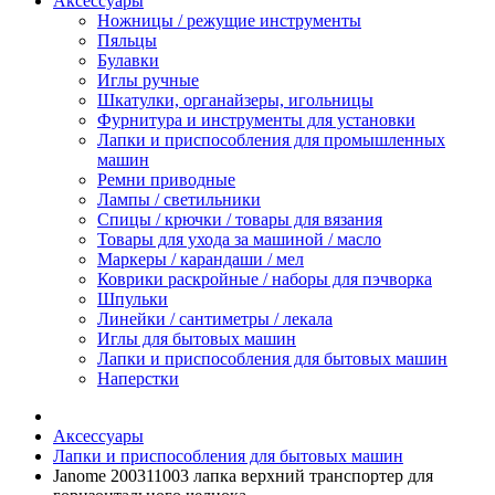
Аксессуары
Ножницы / режущие инструменты
Пяльцы
Булавки
Иглы ручные
Шкатулки, органайзеры, игольницы
Фурнитура и инструменты для установки
Лапки и приспособления для промышленных
машин
Ремни приводные
Лампы / светильники
Спицы / крючки / товары для вязания
Товары для ухода за машиной / масло
Маркеры / карандаши / мел
Коврики раскройные / наборы для пэчворка
Шпульки
Линейки / сантиметры / лекала
Иглы для бытовых машин
Лапки и приспособления для бытовых машин
Наперстки
Аксессуары
Лапки и приспособления для бытовых машин
Janome 200311003 лапка верхний транспортер для