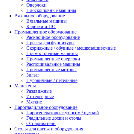
Оверлоки
Плоскошовные машины
Вязальное оборудование
Вязальные машины
Каретки и ПО
Промышленное оборудование
Раскройное оборудование
Прессы для фурнитуры
Скорняжные / обувные / мешкозашивочные
Прямострочные машины
Промышленные оверлоки
Распошивальные машины
Промышленные моторы
Зигзаг
Пуговичные / петельные
Манекены
Раздвижные
Интерьерные
Мягкие
Парогладильное оборудование
Парогенераторы с утюгом / щеткой
Гладильные доски и столы
Отпариватели
Столы для шитья и оборудования