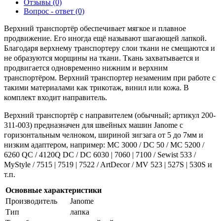
Отзывы (0)
Вопрос - ответ (0)
Верхний транспортёр обеспечивает мягкое и плавное
продвижение. Его иногда ещё называют шагающей лапкой.
Благодаря верхнему транспортеру слои ткани не смещаются и
не образуются морщины на ткани. Ткань захватывается и
продвигается одновременно нижним и верхним
транспортёром. Верхний транспортер незаменим при работе с
такими материалами как трикотаж, винил или кожа. В
комплект входит направитель.
Верхний транспортёр с направителем (обычный; артикул 200-
311-003) предназначен для швейных машин Janome с
горизонтальным челноком, шириной зигзага от 5 до 7мм и
низким адаптером, например: MC 3000 / DC 50 / MC 5200 /
6260 QC / 4120Q DC / DC 6030 | 7060 | 7100 / Sewist 533 /
MyStyle / 7515 | 7519 | 7522 / ArtDecor / MV 523 | 527S | 530S и
т.п.
Основные характеристики
Производитель
Janome
Тип
лапка