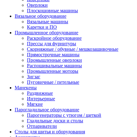
Оверлоки
Плоскошовные машины
Вязальное оборудование
Вязальные машины
Каретки и ПО
Промышленное оборудование
Раскройное оборудование
Прессы для фурнитуры
Скорняжные / обувные / мешкозашивочные
Прямострочные машины
Промышленные оверлоки
Распошивальные машины
Промышленные моторы
Зигзаг
Пуговичные / петельные
Манекены
Раздвижные
Интерьерные
Мягкие
Парогладильное оборудование
Парогенераторы с утюгом / щеткой
Гладильные доски и столы
Отпариватели
Столы для шитья и оборудования