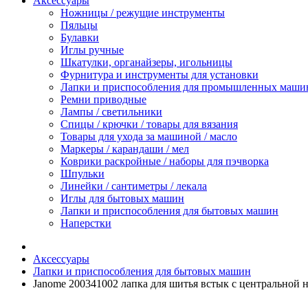
Аксессуары
Ножницы / режущие инструменты
Пяльцы
Булавки
Иглы ручные
Шкатулки, органайзеры, игольницы
Фурнитура и инструменты для установки
Лапки и приспособления для промышленных маши
Ремни приводные
Лампы / светильники
Спицы / крючки / товары для вязания
Товары для ухода за машиной / масло
Маркеры / карандаши / мел
Коврики раскройные / наборы для пэчворка
Шпульки
Линейки / сантиметры / лекала
Иглы для бытовых машин
Лапки и приспособления для бытовых машин
Наперстки
Аксессуары
Лапки и приспособления для бытовых машин
Janome 200341002 лапка для шитья встык с центральной