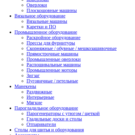
Оверлоки
Плоскошовные машины
Вязальное оборудование
Вязальные машины
Каретки и ПО
Промышленное оборудование
Раскройное оборудование
Прессы для фурнитуры
Скорняжные / обувные / мешкозашивочные
Прямострочные машины
Промышленные оверлоки
Распошивальные машины
Промышленные моторы
Зигзаг
Пуговичные / петельные
Манекены
Раздвижные
Интерьерные
Мягкие
Парогладильное оборудование
Парогенераторы с утюгом / щеткой
Гладильные доски и столы
Отпариватели
Столы для шитья и оборудования