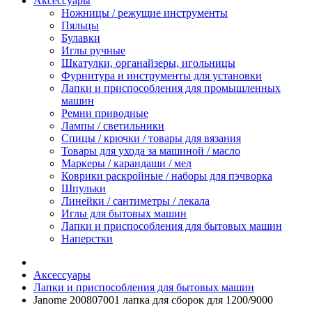
Аксессуары
Ножницы / режущие инструменты
Пяльцы
Булавки
Иглы ручные
Шкатулки, органайзеры, игольницы
Фурнитура и инструменты для установки
Лапки и приспособления для промышленных
машин
Ремни приводные
Лампы / светильники
Спицы / крючки / товары для вязания
Товары для ухода за машиной / масло
Маркеры / карандаши / мел
Коврики раскройные / наборы для пэчворка
Шпульки
Линейки / сантиметры / лекала
Иглы для бытовых машин
Лапки и приспособления для бытовых машин
Наперстки
Аксессуары
Лапки и приспособления для бытовых машин
Janome 200807001 лапка для сборок для 1200/9000