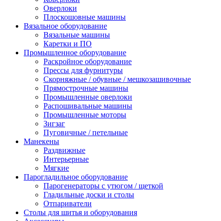
Оверлоки
Плоскошовные машины
Вязальное оборудование
Вязальные машины
Каретки и ПО
Промышленное оборудование
Раскройное оборудование
Прессы для фурнитуры
Скорняжные / обувные / мешкозашивочные
Прямострочные машины
Промышленные оверлоки
Распошивальные машины
Промышленные моторы
Зигзаг
Пуговичные / петельные
Манекены
Раздвижные
Интерьерные
Мягкие
Парогладильное оборудование
Парогенераторы с утюгом / щеткой
Гладильные доски и столы
Отпариватели
Столы для шитья и оборудования