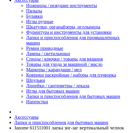
Аксессуары
Ножницы / режущие инструменты
Пяльцы
Булавки
Иглы ручные
Шкатулки, органайзеры, игольницы
Фурнитура и инструменты для установки
Лапки и приспособления для промышленных
машин
Ремни приводные
Лампы / светильники
Спицы / крючки / товары для вязания
Товары для ухода за машиной / масло
Маркеры / карандаши / мел
Коврики раскройные / наборы для пэчворка
Шпульки
Линейки / сантиметры / лекала
Иглы для бытовых машин
Лапки и приспособления для бытовых машин
Наперстки
Аксессуары
Лапки и приспособления для бытовых машин
Janome 611511001 лапка зиг-заг вертикальный челнок