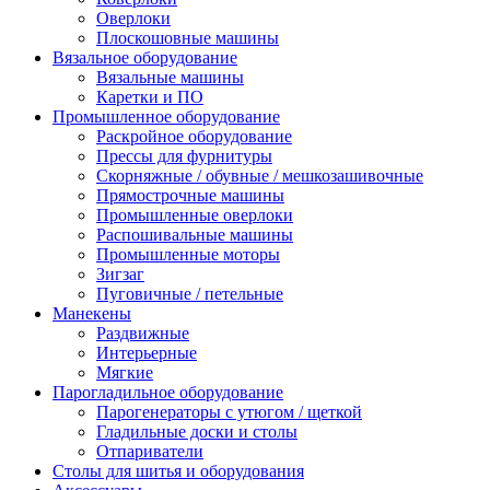
Оверлоки
Плоскошовные машины
Вязальное оборудование
Вязальные машины
Каретки и ПО
Промышленное оборудование
Раскройное оборудование
Прессы для фурнитуры
Скорняжные / обувные / мешкозашивочные
Прямострочные машины
Промышленные оверлоки
Распошивальные машины
Промышленные моторы
Зигзаг
Пуговичные / петельные
Манекены
Раздвижные
Интерьерные
Мягкие
Парогладильное оборудование
Парогенераторы с утюгом / щеткой
Гладильные доски и столы
Отпариватели
Столы для шитья и оборудования