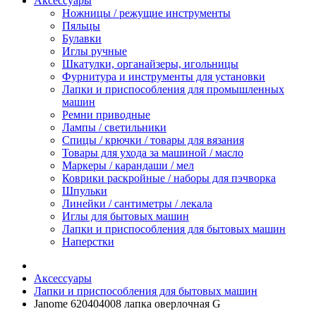
Аксессуары
Ножницы / режущие инструменты
Пяльцы
Булавки
Иглы ручные
Шкатулки, органайзеры, игольницы
Фурнитура и инструменты для установки
Лапки и приспособления для промышленных
машин
Ремни приводные
Лампы / светильники
Спицы / крючки / товары для вязания
Товары для ухода за машиной / масло
Маркеры / карандаши / мел
Коврики раскройные / наборы для пэчворка
Шпульки
Линейки / сантиметры / лекала
Иглы для бытовых машин
Лапки и приспособления для бытовых машин
Наперстки
Аксессуары
Лапки и приспособления для бытовых машин
Janome 620404008 лапка оверлочная G