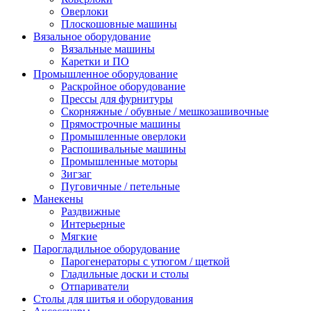
Оверлоки
Плоскошовные машины
Вязальное оборудование
Вязальные машины
Каретки и ПО
Промышленное оборудование
Раскройное оборудование
Прессы для фурнитуры
Скорняжные / обувные / мешкозашивочные
Прямострочные машины
Промышленные оверлоки
Распошивальные машины
Промышленные моторы
Зигзаг
Пуговичные / петельные
Манекены
Раздвижные
Интерьерные
Мягкие
Парогладильное оборудование
Парогенераторы с утюгом / щеткой
Гладильные доски и столы
Отпариватели
Столы для шитья и оборудования