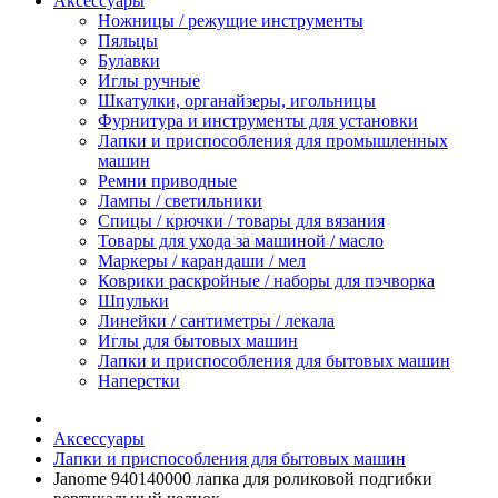
Аксессуары
Ножницы / режущие инструменты
Пяльцы
Булавки
Иглы ручные
Шкатулки, органайзеры, игольницы
Фурнитура и инструменты для установки
Лапки и приспособления для промышленных
машин
Ремни приводные
Лампы / светильники
Спицы / крючки / товары для вязания
Товары для ухода за машиной / масло
Маркеры / карандаши / мел
Коврики раскройные / наборы для пэчворка
Шпульки
Линейки / сантиметры / лекала
Иглы для бытовых машин
Лапки и приспособления для бытовых машин
Наперстки
Аксессуары
Лапки и приспособления для бытовых машин
Janome 940140000 лапка для роликовой подгибки