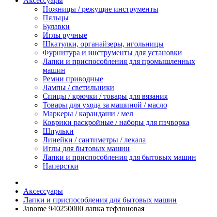
Аксессуары
Ножницы / режущие инструменты
Пяльцы
Булавки
Иглы ручные
Шкатулки, органайзеры, игольницы
Фурнитура и инструменты для установки
Лапки и приспособления для промышленных
машин
Ремни приводные
Лампы / светильники
Спицы / крючки / товары для вязания
Товары для ухода за машиной / масло
Маркеры / карандаши / мел
Коврики раскройные / наборы для пэчворка
Шпульки
Линейки / сантиметры / лекала
Иглы для бытовых машин
Лапки и приспособления для бытовых машин
Наперстки
Аксессуары
Лапки и приспособления для бытовых машин
Janome 940250000 лапка тефлоновая