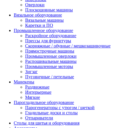
Оверлоки
Плоскошовные машины
Вязальное оборудование
Вязальные машины
Каретки и ПО
Промышленное оборудование
Раскройное оборудование
Прессы для фурнитуры
Скорняжные / обувные / мешкозашивочные
Прямострочные машины
Промышленные оверлоки
Распошивальные машины
Промышленные моторы
Зигзаг
Пуговичные / петельные
Манекены
Раздвижные
Интерьерные
Мягкие
Парогладильное оборудование
Парогенераторы с утюгом / щеткой
Гладильные доски и столы
Отпариватели
Столы для шитья и оборудования