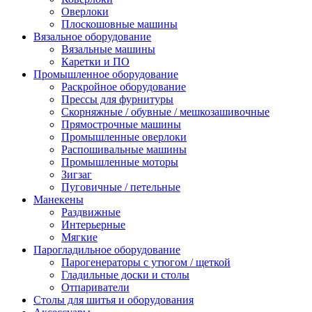
Оверлоки
Плоскошовные машины
Вязальное оборудование
Вязальные машины
Каретки и ПО
Промышленное оборудование
Раскройное оборудование
Прессы для фурнитуры
Скорняжные / обувные / мешкозашивочные
Прямострочные машины
Промышленные оверлоки
Распошивальные машины
Промышленные моторы
Зигзаг
Пуговичные / петельные
Манекены
Раздвижные
Интерьерные
Мягкие
Парогладильное оборудование
Парогенераторы с утюгом / щеткой
Гладильные доски и столы
Отпариватели
Столы для шитья и оборудования