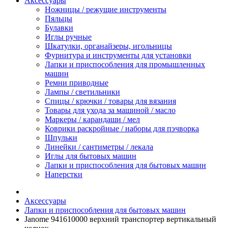
Аксессуары
Ножницы / режущие инструменты
Пяльцы
Булавки
Иглы ручные
Шкатулки, органайзеры, игольницы
Фурнитура и инструменты для установки
Лапки и приспособления для промышленных
машин
Ремни приводные
Лампы / светильники
Спицы / крючки / товары для вязания
Товары для ухода за машиной / масло
Маркеры / карандаши / мел
Коврики раскройные / наборы для пэчворка
Шпульки
Линейки / сантиметры / лекала
Иглы для бытовых машин
Лапки и приспособления для бытовых машин
Наперстки
Аксессуары
Лапки и приспособления для бытовых машин
Janome 941610000 верхний транспортер вертикальный