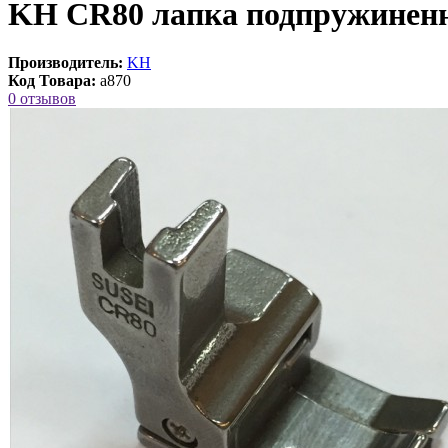
KH CR80 лапка подпружиненн
Производитель:
KH
Код Товара:
a870
0 отзывов