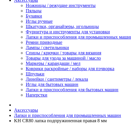
Аксессуары
Ножницы / режущие инструменты
Пяльцы
Булавки
Иглы ручные
Шкатулки, органайзеры, игольницы
Фурнитура и инструменты для установки
Лапки и приспособления для промышленных маши
Ремни приводные
Лампы / светильники
Спицы / крючки / товары для вязания
Товары для ухода за машиной / масло
Маркеры / карандаши / мел
Коврики раскройные / наборы для пэчворка
Шпульки
Линейки / сантиметры / лекала
Иглы для бытовых машин
Лапки и приспособления для бытовых машин
Наперстки
Аксессуары
Лапки и приспособления для промышленных машин
KH CR80 лапка подпружиненная правая 8 мм