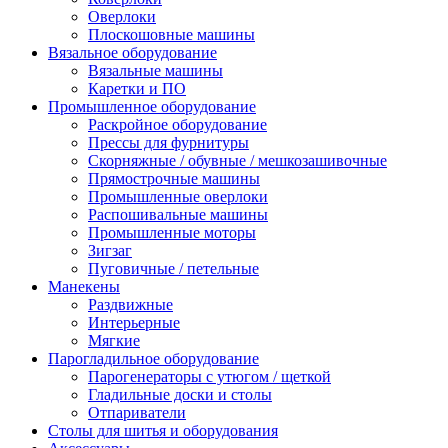
Оверлоки
Плоскошовные машины
Вязальное оборудование
Вязальные машины
Каретки и ПО
Промышленное оборудование
Раскройное оборудование
Прессы для фурнитуры
Скорняжные / обувные / мешкозашивочные
Прямострочные машины
Промышленные оверлоки
Распошивальные машины
Промышленные моторы
Зигзаг
Пуговичные / петельные
Манекены
Раздвижные
Интерьерные
Мягкие
Парогладильное оборудование
Парогенераторы с утюгом / щеткой
Гладильные доски и столы
Отпариватели
Столы для шитья и оборудования