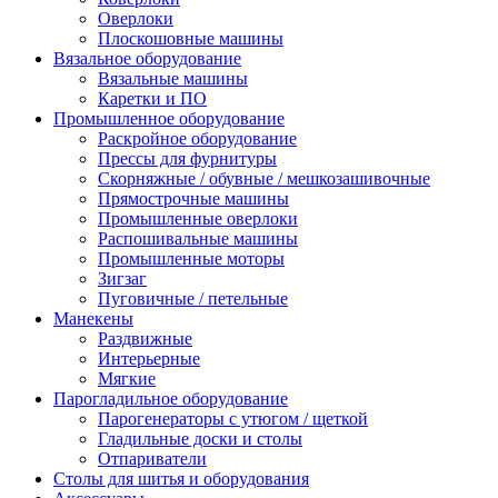
Оверлоки
Плоскошовные машины
Вязальное оборудование
Вязальные машины
Каретки и ПО
Промышленное оборудование
Раскройное оборудование
Прессы для фурнитуры
Скорняжные / обувные / мешкозашивочные
Прямострочные машины
Промышленные оверлоки
Распошивальные машины
Промышленные моторы
Зигзаг
Пуговичные / петельные
Манекены
Раздвижные
Интерьерные
Мягкие
Парогладильное оборудование
Парогенераторы с утюгом / щеткой
Гладильные доски и столы
Отпариватели
Столы для шитья и оборудования