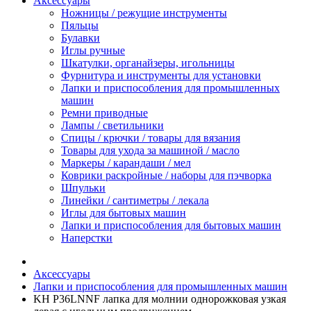
Аксессуары
Ножницы / режущие инструменты
Пяльцы
Булавки
Иглы ручные
Шкатулки, органайзеры, игольницы
Фурнитура и инструменты для установки
Лапки и приспособления для промышленных
машин
Ремни приводные
Лампы / светильники
Спицы / крючки / товары для вязания
Товары для ухода за машиной / масло
Маркеры / карандаши / мел
Коврики раскройные / наборы для пэчворка
Шпульки
Линейки / сантиметры / лекала
Иглы для бытовых машин
Лапки и приспособления для бытовых машин
Наперстки
Аксессуары
Лапки и приспособления для промышленных машин
KH P36LNNF лапка для молнии однорожковая узкая