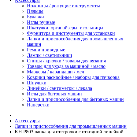
Аксессуары
Ножницы / режущие инструменты
Пяльцы
Булавки
Иглы ручные
Шкатулки, органайзеры, игольницы
Фурнитура и инструменты для установки
Лапки и приспособления для промышленных
машин
Ремни приводные
Лампы / светильники
Спицы / крючки / товары для вязания
Товары для ухода за машиной / масло
Маркеры / карандаши / мел
Коврики раскройные / наборы для пэчворка
Шпульки
Линейки / сантиметры / лекала
Иглы для бытовых машин
Лапки и приспособления для бытовых машин
Наперстки
Аксессуары
Лапки и приспособления для промышленных машин
KH P803 лапка для отстрочки с откидной линейкой