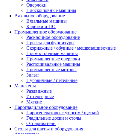
Оверлоки
Плоскошовные машины
Вязальное оборудование
Вязальные машины
Каретки и ПО
Промышленное оборудование
Раскройное оборудование
Прессы для фурнитуры
Скорняжные / обувные / мешкозашивочные
Прямострочные машины
Промышленные оверлоки
Распошивальные машины
Промышленные моторы
Зигзаг
Пуговичные / петельные
Манекены
Раздвижные
Интерьерные
Мягкие
Парогладильное оборудование
Парогенераторы с утюгом / щеткой
Гладильные доски и столы
Отпариватели
Столы для шитья и оборудования