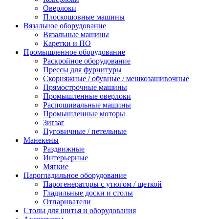
Оверлоки
Плоскошовные машины
Вязальное оборудование
Вязальные машины
Каретки и ПО
Промышленное оборудование
Раскройное оборудование
Прессы для фурнитуры
Скорняжные / обувные / мешкозашивочные
Прямострочные машины
Промышленные оверлоки
Распошивальные машины
Промышленные моторы
Зигзаг
Пуговичные / петельные
Манекены
Раздвижные
Интерьерные
Мягкие
Парогладильное оборудование
Парогенераторы с утюгом / щеткой
Гладильные доски и столы
Отпариватели
Столы для шитья и оборудования