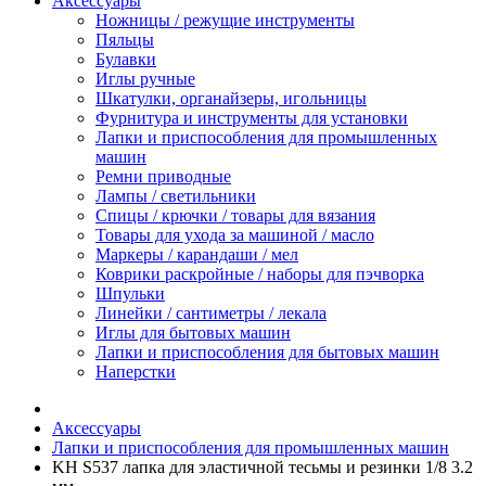
Аксессуары
Ножницы / режущие инструменты
Пяльцы
Булавки
Иглы ручные
Шкатулки, органайзеры, игольницы
Фурнитура и инструменты для установки
Лапки и приспособления для промышленных
машин
Ремни приводные
Лампы / светильники
Спицы / крючки / товары для вязания
Товары для ухода за машиной / масло
Маркеры / карандаши / мел
Коврики раскройные / наборы для пэчворка
Шпульки
Линейки / сантиметры / лекала
Иглы для бытовых машин
Лапки и приспособления для бытовых машин
Наперстки
Аксессуары
Лапки и приспособления для промышленных машин
KH S537 лапка для эластичной тесьмы и резинки 1/8 3.2