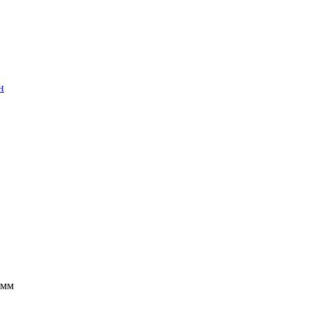
н
 мм