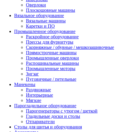
Оверлоки
Плоскошовные машины
Вязальное оборудование
Вязальные машины
Каретки и ПО
Промышленное оборудование
Раскройное оборудование
Прессы для фурнитуры
Скорняжные / обувные / мешкозашивочные
Прямострочные машины
Промышленные оверлоки
Распошивальные машины
Промышленные моторы
Зигзаг
Пуговичные / петельные
Манекены
Раздвижные
Интерьерные
Мягкие
Парогладильное оборудование
Парогенераторы с утюгом / щеткой
Гладильные доски и столы
Отпариватели
Столы для шитья и оборудования