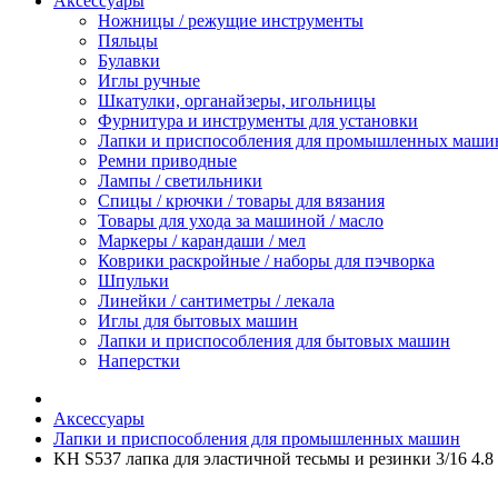
Аксессуары
Ножницы / режущие инструменты
Пяльцы
Булавки
Иглы ручные
Шкатулки, органайзеры, игольницы
Фурнитура и инструменты для установки
Лапки и приспособления для промышленных маши
Ремни приводные
Лампы / светильники
Спицы / крючки / товары для вязания
Товары для ухода за машиной / масло
Маркеры / карандаши / мел
Коврики раскройные / наборы для пэчворка
Шпульки
Линейки / сантиметры / лекала
Иглы для бытовых машин
Лапки и приспособления для бытовых машин
Наперстки
Аксессуары
Лапки и приспособления для промышленных машин
KH S537 лапка для эластичной тесьмы и резинки 3/16 4.8