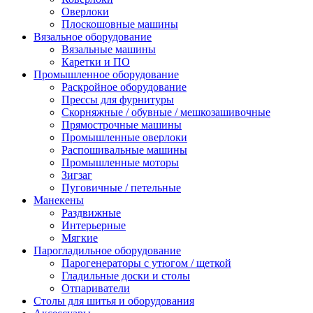
Оверлоки
Плоскошовные машины
Вязальное оборудование
Вязальные машины
Каретки и ПО
Промышленное оборудование
Раскройное оборудование
Прессы для фурнитуры
Скорняжные / обувные / мешкозашивочные
Прямострочные машины
Промышленные оверлоки
Распошивальные машины
Промышленные моторы
Зигзаг
Пуговичные / петельные
Манекены
Раздвижные
Интерьерные
Мягкие
Парогладильное оборудование
Парогенераторы с утюгом / щеткой
Гладильные доски и столы
Отпариватели
Столы для шитья и оборудования