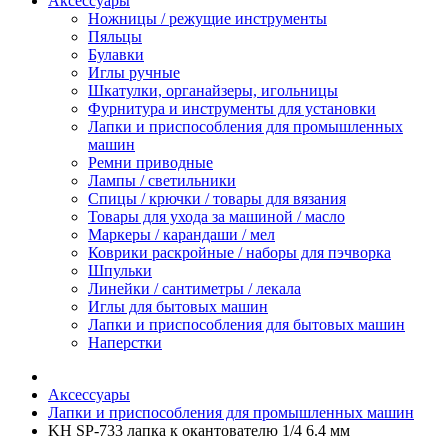
Аксессуары
Ножницы / режущие инструменты
Пяльцы
Булавки
Иглы ручные
Шкатулки, органайзеры, игольницы
Фурнитура и инструменты для установки
Лапки и приспособления для промышленных
машин
Ремни приводные
Лампы / светильники
Спицы / крючки / товары для вязания
Товары для ухода за машиной / масло
Маркеры / карандаши / мел
Коврики раскройные / наборы для пэчворка
Шпульки
Линейки / сантиметры / лекала
Иглы для бытовых машин
Лапки и приспособления для бытовых машин
Наперстки
Аксессуары
Лапки и приспособления для промышленных машин
KH SP-733 лапка к окантователю 1/4 6.4 мм