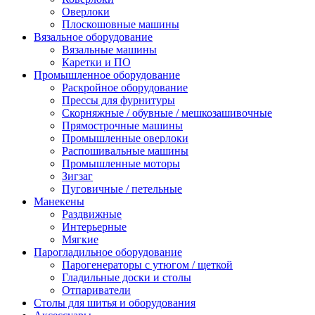
Оверлоки
Плоскошовные машины
Вязальное оборудование
Вязальные машины
Каретки и ПО
Промышленное оборудование
Раскройное оборудование
Прессы для фурнитуры
Скорняжные / обувные / мешкозашивочные
Прямострочные машины
Промышленные оверлоки
Распошивальные машины
Промышленные моторы
Зигзаг
Пуговичные / петельные
Манекены
Раздвижные
Интерьерные
Мягкие
Парогладильное оборудование
Парогенераторы с утюгом / щеткой
Гладильные доски и столы
Отпариватели
Столы для шитья и оборудования