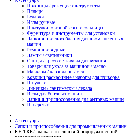
Аксессуары
Ножницы / режущие инструменты
Пяльцы
Булавки
Иглы ручные
Шкатулки, органайзеры, игольницы
Фурнитура и инструменты для установки
Лапки и приспособления для промышленных
машин
Ремни приводные
Лампы / светильники
Спицы / крючки / товары для вязания
Товары для ухода за машиной / масло
Маркеры / карандаши / мел
Коврики раскройные / наборы для пэчворка
Шпульки
Линейки / сантиметры / лекала
Иглы для бытовых машин
Лапки и приспособления для бытовых машин
Наперстки
Аксессуары
Лапки и приспособления для промышленных машин
KH TRF-1 лапка с тефлоновой подпружиненной