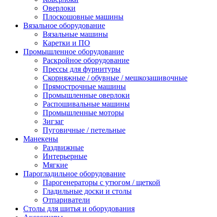
Оверлоки
Плоскошовные машины
Вязальное оборудование
Вязальные машины
Каретки и ПО
Промышленное оборудование
Раскройное оборудование
Прессы для фурнитуры
Скорняжные / обувные / мешкозашивочные
Прямострочные машины
Промышленные оверлоки
Распошивальные машины
Промышленные моторы
Зигзаг
Пуговичные / петельные
Манекены
Раздвижные
Интерьерные
Мягкие
Парогладильное оборудование
Парогенераторы с утюгом / щеткой
Гладильные доски и столы
Отпариватели
Столы для шитья и оборудования