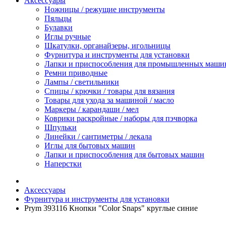
Аксессуары
Ножницы / режущие инструменты
Пяльцы
Булавки
Иглы ручные
Шкатулки, органайзеры, игольницы
Фурнитура и инструменты для установки
Лапки и приспособления для промышленных маши
Ремни приводные
Лампы / светильники
Спицы / крючки / товары для вязания
Товары для ухода за машиной / масло
Маркеры / карандаши / мел
Коврики раскройные / наборы для пэчворка
Шпульки
Линейки / сантиметры / лекала
Иглы для бытовых машин
Лапки и приспособления для бытовых машин
Наперстки
Аксессуары
Фурнитура и инструменты для установки
Prym 393116 Кнопки "Color Snaps" круглые синие