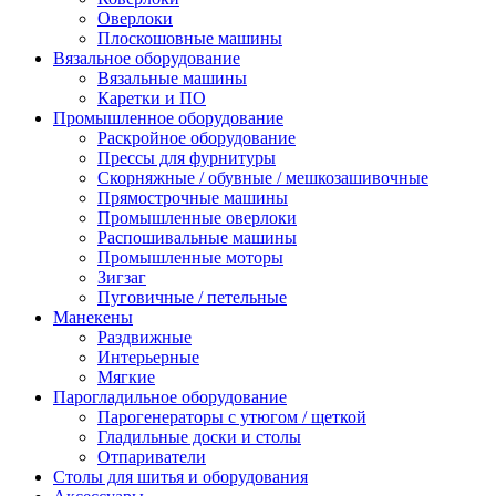
Оверлоки
Плоскошовные машины
Вязальное оборудование
Вязальные машины
Каретки и ПО
Промышленное оборудование
Раскройное оборудование
Прессы для фурнитуры
Скорняжные / обувные / мешкозашивочные
Прямострочные машины
Промышленные оверлоки
Распошивальные машины
Промышленные моторы
Зигзаг
Пуговичные / петельные
Манекены
Раздвижные
Интерьерные
Мягкие
Парогладильное оборудование
Парогенераторы с утюгом / щеткой
Гладильные доски и столы
Отпариватели
Столы для шитья и оборудования