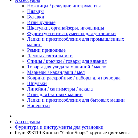
Аксессуары
Ножницы / режущие инструменты
Пяльцы
Булавки
Иглы ручные
Шкатулки, органайзеры, игольницы
Фурнитура и инструменты для установки
Лапки и приспособления для промышленных
машин
Ремни приводные
Лампы / светильники
Спицы / крючки / товары для вязания
Товары для ухода за машиной / масло
Маркеры / карандаши / мел
Коврики раскройные / наборы для пэчворка
Шпульки
Линейки / сантиметры / лекала
Иглы для бытовых машин
Лапки и приспособления для бытовых машин
Наперстки
Аксессуары
Фурнитура и инструменты для установки
Prym 393119 Кнопки "Color Snaps" круглые цвет мяты