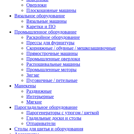
Оверлоки
Плоскошовные машины
Вязальное оборудование
Вязальные машины
Каретки и ПО
Промышленное оборудование
Раскройное оборудование
Прессы для фурнитуры
Скорняжные / обувные / мешкозашивочные
Прямострочные машины
Промышленные оверлоки
Распошивальные машины
Промышленные моторы
Зигзаг
Пуговичные / петельные
Манекены
Раздвижные
Интерьерные
Мягкие
Парогладильное оборудование
Парогенераторы с утюгом / щеткой
Гладильные доски и столы
Отпариватели
Столы для шитья и оборудования