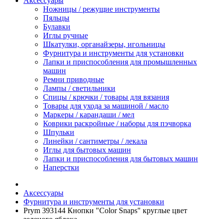
Аксессуары
Ножницы / режущие инструменты
Пяльцы
Булавки
Иглы ручные
Шкатулки, органайзеры, игольницы
Фурнитура и инструменты для установки
Лапки и приспособления для промышленных
машин
Ремни приводные
Лампы / светильники
Спицы / крючки / товары для вязания
Товары для ухода за машиной / масло
Маркеры / карандаши / мел
Коврики раскройные / наборы для пэчворка
Шпульки
Линейки / сантиметры / лекала
Иглы для бытовых машин
Лапки и приспособления для бытовых машин
Наперстки
Аксессуары
Фурнитура и инструменты для установки
Prym 393144 Кнопки "Color Snaps" круглые цвет