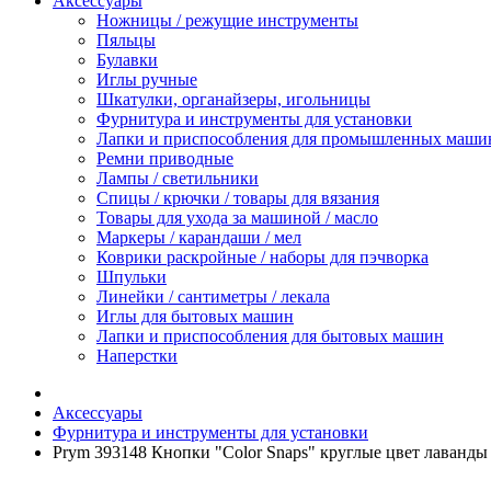
Аксессуары
Ножницы / режущие инструменты
Пяльцы
Булавки
Иглы ручные
Шкатулки, органайзеры, игольницы
Фурнитура и инструменты для установки
Лапки и приспособления для промышленных маши
Ремни приводные
Лампы / светильники
Спицы / крючки / товары для вязания
Товары для ухода за машиной / масло
Маркеры / карандаши / мел
Коврики раскройные / наборы для пэчворка
Шпульки
Линейки / сантиметры / лекала
Иглы для бытовых машин
Лапки и приспособления для бытовых машин
Наперстки
Аксессуары
Фурнитура и инструменты для установки
Prym 393148 Кнопки "Color Snaps" круглые цвет лаванды