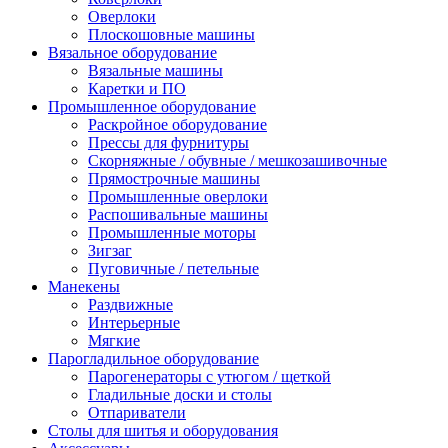
Оверлоки
Плоскошовные машины
Вязальное оборудование
Вязальные машины
Каретки и ПО
Промышленное оборудование
Раскройное оборудование
Прессы для фурнитуры
Скорняжные / обувные / мешкозашивочные
Прямострочные машины
Промышленные оверлоки
Распошивальные машины
Промышленные моторы
Зигзаг
Пуговичные / петельные
Манекены
Раздвижные
Интерьерные
Мягкие
Парогладильное оборудование
Парогенераторы с утюгом / щеткой
Гладильные доски и столы
Отпариватели
Столы для шитья и оборудования