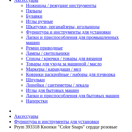
Аксессуары
Ножницы / режущие инструменты
Пяльцы
Булавки
Иглы ручные
Шкатулки, органайзеры, игольницы
Фурнитура и инструменты для установки
Лапки и приспособления для промышленных
машин
Ремни приводные
Лампы / светильники
Спицы / крючки / товары для вязания
Товары для ухода за машиной / масло
Маркеры / карандаши / мел
Коврики раскройные / наборы для пэчворка
Шпульки
Линейки / сантиметры / лекала
Иглы для бытовых машин
Лапки и приспособления для бытовых машин
Наперстки
Аксессуары
Фурнитура и инструменты для установки
Prym 393318 Кнопки "Color Snaps" сердце розовые