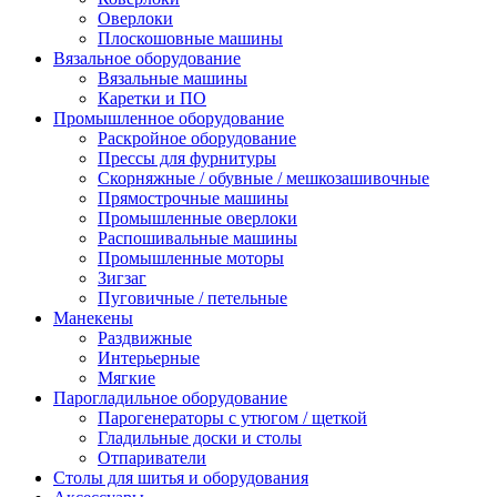
Оверлоки
Плоскошовные машины
Вязальное оборудование
Вязальные машины
Каретки и ПО
Промышленное оборудование
Раскройное оборудование
Прессы для фурнитуры
Скорняжные / обувные / мешкозашивочные
Прямострочные машины
Промышленные оверлоки
Распошивальные машины
Промышленные моторы
Зигзаг
Пуговичные / петельные
Манекены
Раздвижные
Интерьерные
Мягкие
Парогладильное оборудование
Парогенераторы с утюгом / щеткой
Гладильные доски и столы
Отпариватели
Столы для шитья и оборудования