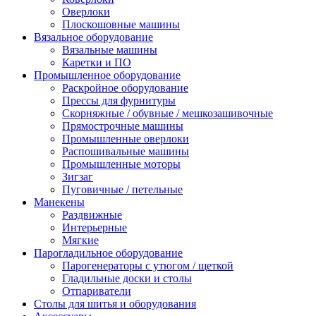
Оверлоки
Плоскошовные машины
Вязальное оборудование
Вязальные машины
Каретки и ПО
Промышленное оборудование
Раскройное оборудование
Прессы для фурнитуры
Скорняжные / обувные / мешкозашивочные
Прямострочные машины
Промышленные оверлоки
Распошивальные машины
Промышленные моторы
Зигзаг
Пуговичные / петельные
Манекены
Раздвижные
Интерьерные
Мягкие
Парогладильное оборудование
Парогенераторы с утюгом / щеткой
Гладильные доски и столы
Отпариватели
Столы для шитья и оборудования