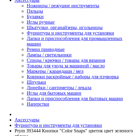
Аксессуары
Ножницы / режущие инструменты
Пяльцы
Булавки
Иглы ручные
Шкатулки, органайзеры, игольницы
Фурнитура и инструменты для установки
Лапки и приспособления для промышленных
машин
Ремни приводные
Лампы / светильники
Спицы / крючки / товары для вязания
Товары для ухода за машиной / масло
Маркеры / карандаши / мел
Коврики раскройные / наборы для пэчворка
Шпульки
Линейки / сантиметры / лекала
Иглы для бытовых машин
Лапки и приспособления для бытовых машин
Наперстки
Аксессуары
Фурнитура и инструменты для установки
Prym 393444 Кнопки "Color Snaps" цветок цвет зеленого