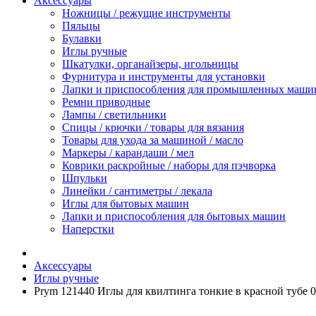
Аксессуары
Ножницы / режущие инструменты
Пяльцы
Булавки
Иглы ручные
Шкатулки, органайзеры, игольницы
Фурнитура и инструменты для установки
Лапки и приспособления для промышленных маши
Ремни приводные
Лампы / светильники
Спицы / крючки / товары для вязания
Товары для ухода за машиной / масло
Маркеры / карандаши / мел
Коврики раскройные / наборы для пэчворка
Шпульки
Линейки / сантиметры / лекала
Иглы для бытовых машин
Лапки и приспособления для бытовых машин
Наперстки
Аксессуары
Иглы ручные
Prym 121440 Иглы для квилтинга тонкие в красной тубе 