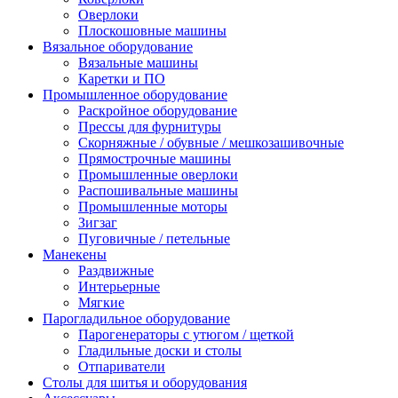
Оверлоки
Плоскошовные машины
Вязальное оборудование
Вязальные машины
Каретки и ПО
Промышленное оборудование
Раскройное оборудование
Прессы для фурнитуры
Скорняжные / обувные / мешкозашивочные
Прямострочные машины
Промышленные оверлоки
Распошивальные машины
Промышленные моторы
Зигзаг
Пуговичные / петельные
Манекены
Раздвижные
Интерьерные
Мягкие
Парогладильное оборудование
Парогенераторы с утюгом / щеткой
Гладильные доски и столы
Отпариватели
Столы для шитья и оборудования