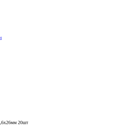
н
0,6х26мм 20шт