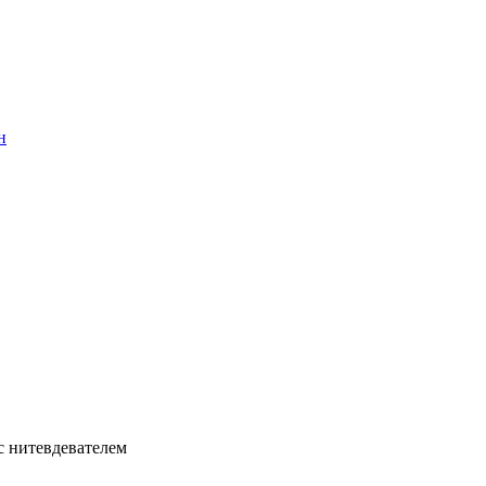
н
с нитевдевателем