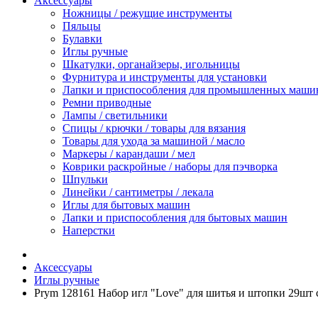
Аксессуары
Ножницы / режущие инструменты
Пяльцы
Булавки
Иглы ручные
Шкатулки, органайзеры, игольницы
Фурнитура и инструменты для установки
Лапки и приспособления для промышленных маши
Ремни приводные
Лампы / светильники
Спицы / крючки / товары для вязания
Товары для ухода за машиной / масло
Маркеры / карандаши / мел
Коврики раскройные / наборы для пэчворка
Шпульки
Линейки / сантиметры / лекала
Иглы для бытовых машин
Лапки и приспособления для бытовых машин
Наперстки
Аксессуары
Иглы ручные
Prym 128161 Набор игл "Love" для шитья и штопки 29шт 