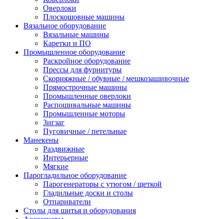
Оверлоки
Плоскошовные машины
Вязальное оборудование
Вязальные машины
Каретки и ПО
Промышленное оборудование
Раскройное оборудование
Прессы для фурнитуры
Скорняжные / обувные / мешкозашивочные
Прямострочные машины
Промышленные оверлоки
Распошивальные машины
Промышленные моторы
Зигзаг
Пуговичные / петельные
Манекены
Раздвижные
Интерьерные
Мягкие
Парогладильное оборудование
Парогенераторы с утюгом / щеткой
Гладильные доски и столы
Отпариватели
Столы для шитья и оборудования