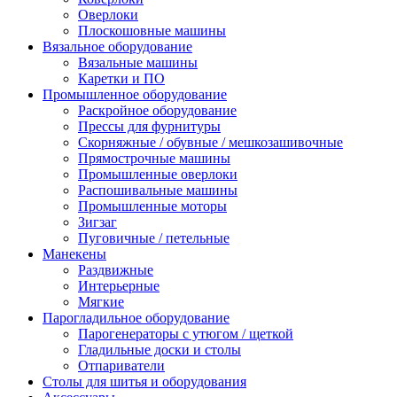
Оверлоки
Плоскошовные машины
Вязальное оборудование
Вязальные машины
Каретки и ПО
Промышленное оборудование
Раскройное оборудование
Прессы для фурнитуры
Скорняжные / обувные / мешкозашивочные
Прямострочные машины
Промышленные оверлоки
Распошивальные машины
Промышленные моторы
Зигзаг
Пуговичные / петельные
Манекены
Раздвижные
Интерьерные
Мягкие
Парогладильное оборудование
Парогенераторы с утюгом / щеткой
Гладильные доски и столы
Отпариватели
Столы для шитья и оборудования