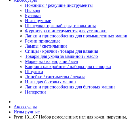
Аксессуары
Ножницы / режущие инструменты
Пяльцы
Булавки
Иглы ручные
Шкатулки, органайзеры, игольницы
Фурнитура и инструменты для установки
Лапки и приспособления для промышленных маши
Ремни приводные
Лампы / светильники
Спицы / крючки / товары для вязания
Товары для ухода за машиной / масло
Маркеры / карандаши / мел
Коврики раскройные / наборы для пэчворка
Шпульки
Линейки / сантиметры / лекала
Иглы для бытовых машин
Лапки и приспособления для бытовых машин
Наперстки
Аксессуары
Иглы ручные
Prym 131107 Набор ремесленных игл для кожи, парусины