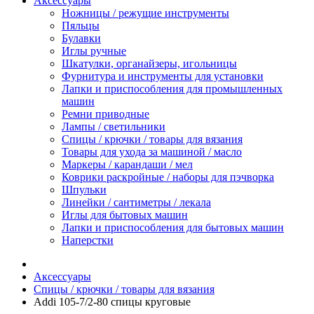
Аксессуары
Ножницы / режущие инструменты
Пяльцы
Булавки
Иглы ручные
Шкатулки, органайзеры, игольницы
Фурнитура и инструменты для установки
Лапки и приспособления для промышленных
машин
Ремни приводные
Лампы / светильники
Спицы / крючки / товары для вязания
Товары для ухода за машиной / масло
Маркеры / карандаши / мел
Коврики раскройные / наборы для пэчворка
Шпульки
Линейки / сантиметры / лекала
Иглы для бытовых машин
Лапки и приспособления для бытовых машин
Наперстки
Аксессуары
Спицы / крючки / товары для вязания
Addi 105-7/2-80 спицы круговые