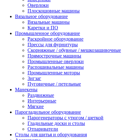
Оверлоки
Плоскошовные машины
Вязальное оборудование
Вязальные машины
Каретки и ПО
Промышленное оборудование
Раскройное оборудование
Прессы для фурнитуры
Скорняжные / обувные / мешкозашивочные
Прямострочные машины
Промышленные оверлоки
Распошивальные машины
Промышленные моторы
Зигзаг
Пуговичные / петельные
Манекены
Раздвижные
Интерьерные
Мягкие
Парогладильное оборудование
Парогенераторы с утюгом / щеткой
Гладильные доски и столы
Отпариватели
Столы для шитья и оборудования