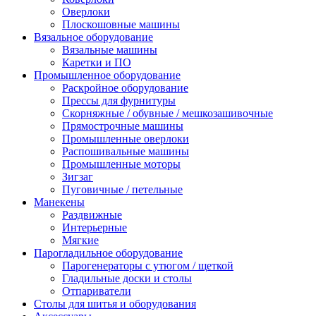
Оверлоки
Плоскошовные машины
Вязальное оборудование
Вязальные машины
Каретки и ПО
Промышленное оборудование
Раскройное оборудование
Прессы для фурнитуры
Скорняжные / обувные / мешкозашивочные
Прямострочные машины
Промышленные оверлоки
Распошивальные машины
Промышленные моторы
Зигзаг
Пуговичные / петельные
Манекены
Раздвижные
Интерьерные
Мягкие
Парогладильное оборудование
Парогенераторы с утюгом / щеткой
Гладильные доски и столы
Отпариватели
Столы для шитья и оборудования