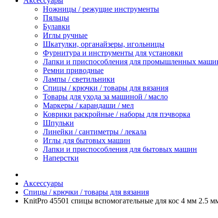
Аксессуары
Ножницы / режущие инструменты
Пяльцы
Булавки
Иглы ручные
Шкатулки, органайзеры, игольницы
Фурнитура и инструменты для установки
Лапки и приспособления для промышленных маши
Ремни приводные
Лампы / светильники
Спицы / крючки / товары для вязания
Товары для ухода за машиной / масло
Маркеры / карандаши / мел
Коврики раскройные / наборы для пэчворка
Шпульки
Линейки / сантиметры / лекала
Иглы для бытовых машин
Лапки и приспособления для бытовых машин
Наперстки
Аксессуары
Спицы / крючки / товары для вязания
KnitPro 45501 спицы вспомогательные для кос 4 мм 2.5 м