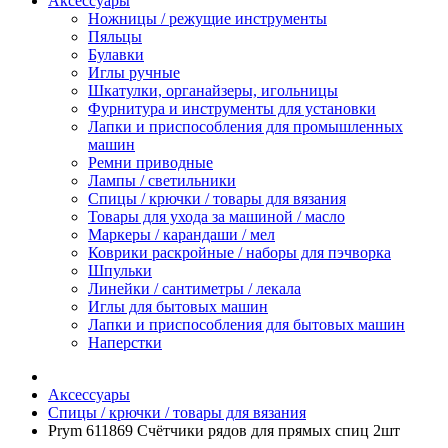
Аксессуары
Ножницы / режущие инструменты
Пяльцы
Булавки
Иглы ручные
Шкатулки, органайзеры, игольницы
Фурнитура и инструменты для установки
Лапки и приспособления для промышленных
машин
Ремни приводные
Лампы / светильники
Спицы / крючки / товары для вязания
Товары для ухода за машиной / масло
Маркеры / карандаши / мел
Коврики раскройные / наборы для пэчворка
Шпульки
Линейки / сантиметры / лекала
Иглы для бытовых машин
Лапки и приспособления для бытовых машин
Наперстки
Аксессуары
Спицы / крючки / товары для вязания
Prym 611869 Счётчики рядов для прямых спиц 2шт