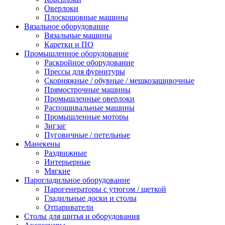
Оверлоки
Плоскошовные машины
Вязальное оборудование
Вязальные машины
Каретки и ПО
Промышленное оборудование
Раскройное оборудование
Прессы для фурнитуры
Скорняжные / обувные / мешкозашивочные
Прямострочные машины
Промышленные оверлоки
Распошивальные машины
Промышленные моторы
Зигзаг
Пуговичные / петельные
Манекены
Раздвижные
Интерьерные
Мягкие
Парогладильное оборудование
Парогенераторы с утюгом / щеткой
Гладильные доски и столы
Отпариватели
Столы для шитья и оборудования